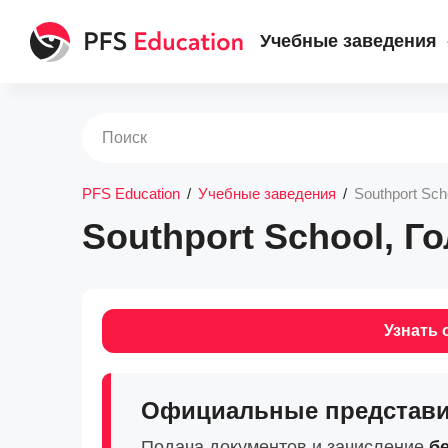
Учебные заведения
PFS Education
/
Учебные заведения
/
Southport Sch
Southport School, Г
Узнать 
Официальные представител
Подача документов и зачисление
б