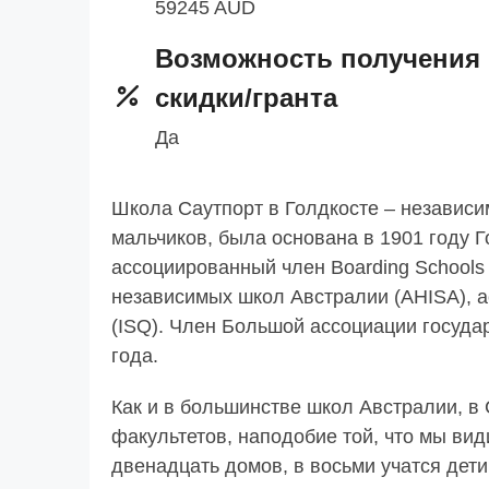
59245 AUD
Возможность получения
скидки/гранта
Да
Школа Саутпорт в Голдкосте – независи
мальчиков, была основана в 1901 году 
ассоциированный член Boarding Schools 
независимых школ Австралии (AHISA), 
(ISQ). Член Большой ассоциации госуд
года.
Как и в большинстве школ Австралии, в
факультетов, наподобие той, что мы ви
двенадцать домов, в восьми учатся дет