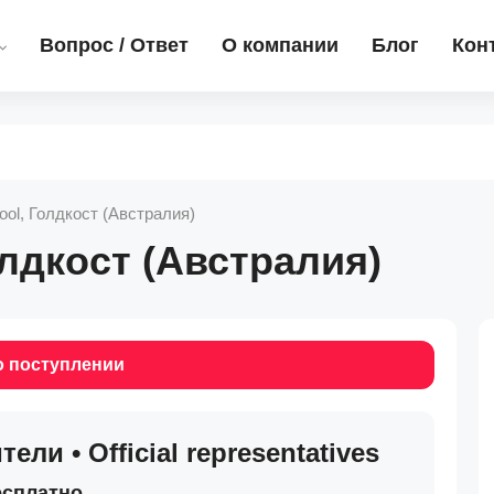
Вопрос / Ответ
О компании
Блог
Кон
ool, Голдкост (Австралия)
олдкост (Австралия)
о поступлении
и • Official representatives
есплатно
.