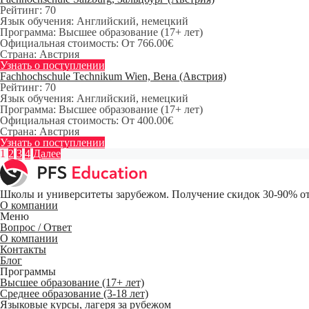
Рейтинг:
70
Язык обучения:
Английский, немецкий
Программа:
Высшее образование (17+ лет)
Официальная стоимость:
От 766.00€
Страна:
Австрия
Узнать о поступлении
Fachhochschule Technikum Wien, Вена (Австрия)
Рейтинг:
70
Язык обучения:
Английский, немецкий
Программа:
Высшее образование (17+ лет)
Официальная стоимость:
От 400.00€
Страна:
Австрия
Узнать о поступлении
1
2
3
4
Далее
Школы и университеты зарубежом. Получение скидок 30-90% от
О компании
Меню
Вопрос / Ответ
О компании
Контакты
Блог
Программы
Высшее образование (17+ лет)
Среднее образование (3-18 лет)
Языковые курсы, лагеря за рубежом