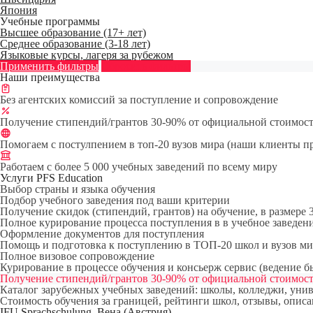
Япония
Учебные программы
Высшее образование (17+ лет)
Среднее образование (3-18 лет)
Языковые курсы, лагеря за рубежом
Применить фильтры
Сбросить фильтры
Наши преимущества
Без агентских комиссий за поступление и сопровождение
Получение стипендий/грантов 30-90% от официальной стоимост
Помогаем с постулпением в топ-20 вузов мира (наши клиенты пригла
Работаем с более 5 000 учебных заведений по всему миру
Услуги PFS Education
Выбор страны и языка обучения
Подбор учебного заведения под ваши критерии
Получение скидок (стипендий, грантов) на обучение, в размере
Полное курирование процесса поступления в в учебное заведен
Оформление документов для поступления
Помощь и подготовка к поступлению в ТОП-20 школ и вузов ми
Полное визовое сопровождение
Курирование в процессе обучения и консьерж сервис (ведение бы
Получение стипендий/грантов 30-90% от официальной стоимост
Каталог зарубежных учебных заведений: школы, колледжи, униве
Стоимость обучения за границей, рейтинги школ, отзывы, опис
IFU Sprachschulung, Вена (Австрия)