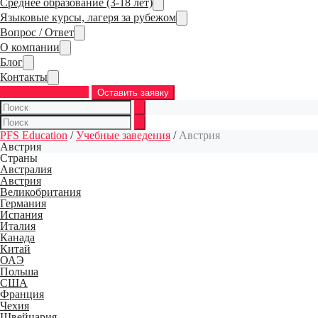
Среднее образование (3-18 лет)
Языковые курсы, лагеря за рубежом
Вопрос / Ответ
О компании
Блог
Контакты
+7 (968) 763-83-37
Оставить заявку
PFS Education
/
Учебные заведения
/
Австрия
Австрия
Страны
Австралия
Австрия
Великобритания
Германия
Испания
Италия
Канада
Китай
ОАЭ
Польша
США
Франция
Чехия
Швейцария