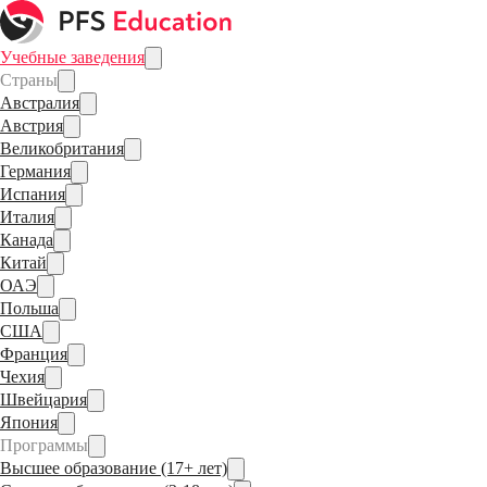
Учебные заведения
Страны
Австралия
Австрия
Великобритания
Германия
Испания
Италия
Канада
Китай
ОАЭ
Польша
США
Франция
Чехия
Швейцария
Япония
Программы
Высшее образование (17+ лет)