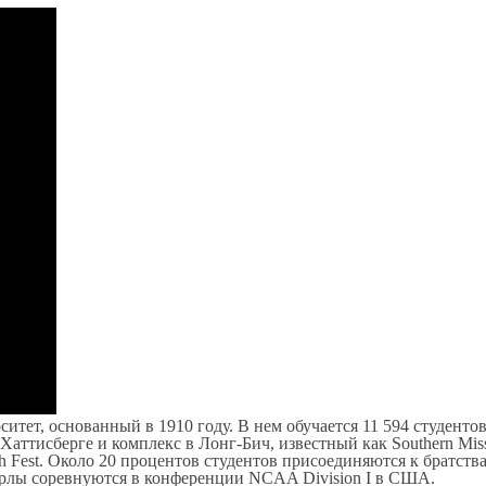
ет, основанный в 1910 году. В нем обучается 11 594 студентов
ттисберге и комплекс в Лонг-Бич, известный как Southern Miss 
h Fest. Около 20 процентов студентов присоединяются к братств
е орлы соревнуются в конференции NCAA Division I в США.