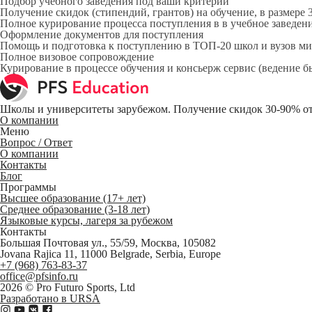
Подбор учебного заведения под ваши критерии
Получение скидок (стипендий, грантов) на обучение, в размере
Полное курирование процесса поступления в в учебное заведен
Оформление документов для поступления
Помощь и подготовка к поступлению в ТОП-20 школ и вузов ми
Полное визовое сопровождение
Курирование в процессе обучения и консьерж сервис (ведение бы
Школы и университеты зарубежом. Получение скидок 30-90% от
О компании
Меню
Вопрос / Ответ
О компании
Контакты
Блог
Программы
Высшее образование (17+ лет)
Среднее образование (3-18 лет)
Языковые курсы, лагеря за рубежом
Контакты
Большая Почтовая ул., 55/59, Москва, 105082
Jovana Rajica 11, 11000 Belgrade, Serbia, Europe
+7 (968) 763-83-37
office@pfsinfo.ru
2026 ©
Pro Futuro Sports, Ltd
Разработано в URSA