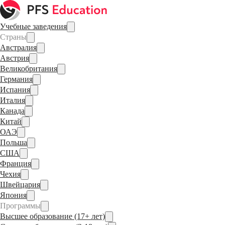
Учебные заведения
Страны
Австралия
Австрия
Великобритания
Германия
Испания
Италия
Канада
Китай
ОАЭ
Польша
США
Франция
Чехия
Швейцария
Япония
Программы
Высшее образование (17+ лет)