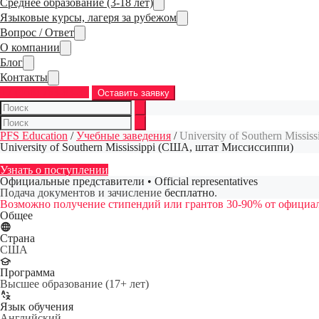
Среднее образование (3-18 лет)
Языковые курсы, лагеря за рубежом
Вопрос / Ответ
О компании
Блог
Контакты
+7 (968) 763-83-37
Оставить заявку
PFS Education
/
Учебные заведения
/
University of Southern Miss
University of Southern Mississippi (США, штат Миссиссиппи)
Узнать о поступлении
Официальные представители • Official representatives
Подача документов и зачисление
бесплатно
.
Возможно получение стипендий или грантов 30-90% от официал
Общее
Страна
США
Программа
Высшее образование (17+ лет)
Язык обучения
Английский