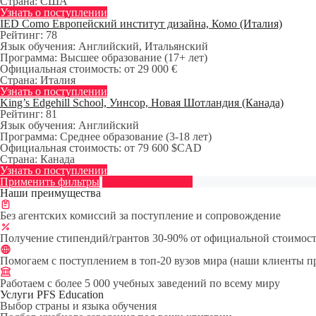
Страна:
США
Узнать о поступлении
IED Como Европейский институт дизайна, Комо (Италия)
Рейтинг:
78
Язык обучения:
Английский, Итальянский
Программа:
Высшее образование (17+ лет)
Официальная стоимость:
от 29 000 €
Страна:
Италия
Узнать о поступлении
King’s Edgehill School, Уинсор, Новая Шотландия (Канада)
Рейтинг:
81
Язык обучения:
Английский
Программа:
Среднее образование (3-18 лет)
Официальная стоимость:
от 79 600 $CAD
Страна:
Канада
Узнать о поступлении
Применить фильтры
Сбросить фильтры
Наши преимущества
Без агентских комиссий за поступление и сопровождение
Получение стипендий/грантов 30-90% от официальной стоимост
Помогаем с поступлением в топ-20 вузов мира (наши клиенты пригл
Работаем с более 5 000 учебных заведений по всему миру
Услуги PFS Education
Выбор страны и языка обучения