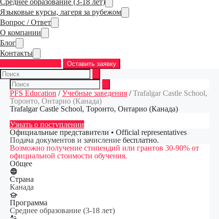
Среднее образование (3-18 лет)
Языковые курсы, лагеря за рубежом
Вопрос / Ответ
О компании
Блог
Контакты
+7 (968) 763-83-37
Оставить заявку
PFS Education
/
Учебные заведения
/
Trafalgar Castle School,
Торонто, Онтарио (Канада)
Trafalgar Castle School, Торонто, Онтарио (Канада)
Узнать о поступлении
Официальные представители • Official representatives
Подача документов и зачисление
бесплатно
.
Возможно получение стипендий или грантов 30-90% от
официальной стоимости обучения.
Общее
Страна
Канада
Программа
Среднее образование (3-18 лет)