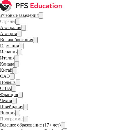
Учебные заведения
Страны
Австралия
Австрия
Великобритания
Германия
Испания
Италия
Канада
Китай
ОАЭ
Польша
США
Франция
Чехия
Швейцария
Япония
Программы
Высшее образование (17+ лет)