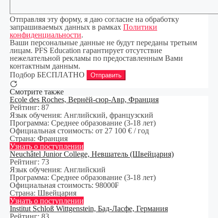
Отправляя эту форму, я даю согласие на обработку
запрашиваемых данных в рамках
Политики
конфиденциальности
.
Ваши персональные данные не будут переданы третьим
лицам. PFS Education гарантирует отсутствие
нежелательной рекламы по предоставленным Вами
контактным данным.
Подбор БЕСПЛАТНО
Отправить
Смотрите также
Ecole des Roches, Вернёй-сюр-Авр, Франция
Рейтинг:
87
Язык обучения:
Английский, французский
Программа:
Среднее образование (3-18 лет)
Официальная стоимость:
от 27 100 € / год
Страна:
Франция
Узнать о поступлении
Neuchâtel Junior College, Невшатель (Швейцария)
Рейтинг:
73
Язык обучения:
Английский
Программа:
Среднее образование (3-18 лет)
Официальная стоимость:
98000₣
Страна:
Швейцария
Узнать о поступлении
Institut Schloß Wittgenstein, Бад-Ласфе, Германия
Рейтинг:
83