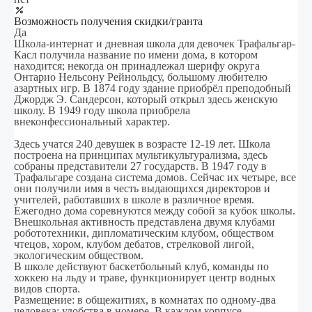
Возможность получения скидки/гранта
Да
Школа-интернат и дневная школа для девочек Трафальгар-
Касл получила название по имени дома, в котором
находится; некогда он принадлежал шерифу округа
Онтарио Нельсону Рейнольдсу, большому любителю
азартных игр. В 1874 году здание приобрёл преподобный
Джордж Э. Сандерсон, который открыл здесь женскую
школу. В 1949 году школа приобрела
внеконфессиональный характер.
Здесь учатся 240 девушек в возрасте 12-19 лет. Школа
построена на принципах мультикультурализма, здесь
собраны представители 27 государств. В 1947 году в
Трафальгаре создана система домов. Сейчас их четыре, все
они получили имя в честь выдающихся директоров и
учителей, работавших в школе в различное время.
Ежегодно дома соревнуются между собой за кубок школы.
Внешкольная активность представлена двумя клубами
робототехники, дипломатическим клубом, обществом
чтецов, хором, клубом дебатов, стрелковой лигой,
экологическим обществом.
В школе действуют баскетбольный клуб, команды по
хоккею на льду и траве, функционирует центр водных
видов спорта.
Размещение: в общежитиях, в комнатах по одному-два
человека; удобства в номере. В каждом корпусе