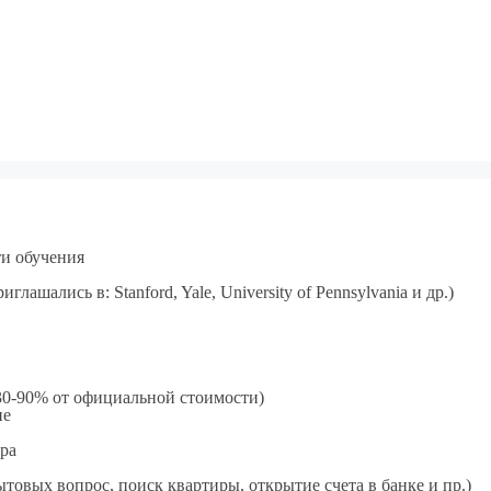
и обучения
ашались в: Stanford, Yale, University of Pennsylvania и др.)
 30-90% от официальной стоимости)
ие
ра
товых вопрос, поиск квартиры, открытие счета в банке и пр.)