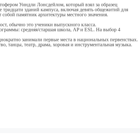
тофером Уиндли Лонсдейлом, который взял за образец
е тридцати зданий кампуса, включая девять общежитий для
т собой памятник архитектуры местного значения.
ост, обычно это ученики выпускного класса.
граммы: средняя/старшая школа, AP и ESL. На выбор 4
днократно занимали первые места в национальных первенствах.
о, танцы, театр, драма, хоровая и инструментальная музыка.