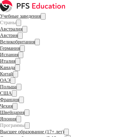
Учебные заведения
Страны
Австралия
Австрия
Великобритания
Германия
Испания
Италия
Канада
Китай
ОАЭ
Польша
США
Франция
Чехия
Швейцария
Япония
Программы
Высшее образование (17+ лет)