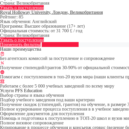
Страна:
Великобритания
Узнать о поступлении
Royal Holloway University, Лондон, Великобритания
Рейтинг:
85
Язык обучения:
Английский
Программа:
Высшее образование (17+ лет)
Официальная стоимость:
от 31 700 £ / год
Страна:
Великобритания
Узнать о поступлении
Применить фильтры
Сбросить фильтры
Наши преимущества
Без агентских комиссий за поступление и сопровождение
Получение стипендий/грантов 30-90% от официальной стоимост
Помогаем с поступлением в топ-20 вузов мира (наши клиенты пригл
Работаем с более 5 000 учебных заведений по всему миру
Услуги PFS Education
Выбор страны и языка обучения
Подбор учебного заведения под ваши критерии
Получение скидок (стипендий, грантов) на обучение, в размере
Полное курирование процесса поступления в в учебное заведен
Оформление документов для поступления
Помощь и подготовка к поступлению в ТОП-20 школ и вузов ми
Полное визовое сопровождение
Курирование в процессе обучения и консьерж сервис (ведение бы