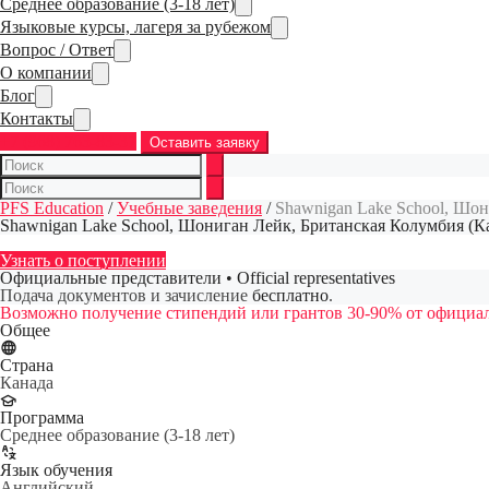
Среднее образование (3-18 лет)
Языковые курсы, лагеря за рубежом
Вопрос / Ответ
О компании
Блог
Контакты
+7 (968) 763-83-37
Оставить заявку
PFS Education
/
Учебные заведения
/
Shawnigan Lake School, Шон
Shawnigan Lake School, Шониган Лейк, Британская Колумбия (К
Узнать о поступлении
Официальные представители • Official representatives
Подача документов и зачисление
бесплатно
.
Возможно получение стипендий или грантов 30-90% от официал
Общее
Страна
Канада
Программа
Среднее образование (3-18 лет)
Язык обучения
Английский