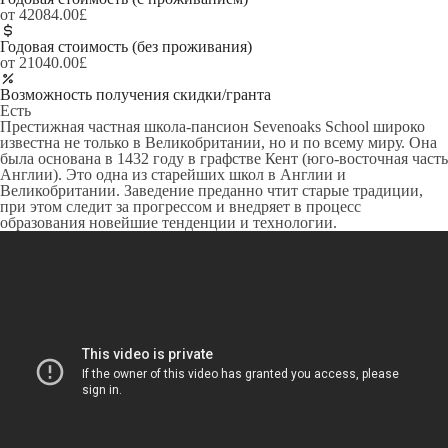
от 42084.00£
Годовая стоимость (без проживания)
от 21040.00£
Возможность получения скидки/гранта
Есть
Престижная частная школа-пансион Sevenoaks School широко
известна не только в Великобритании, но и по всему миру. Она
была основана в 1432 году в графстве Кент (юго-восточная часть
Англии). Это одна из старейших школ в Англии и
Великобритании. Заведение преданно чтит старые традиции,
при этом следит за прогрессом и внедряет в процесс
образования новейшие тенденции и технологии.