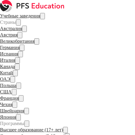
Учебные заведения
Страны
Австралия
Австрия
Великобритания
Германия
Испания
Италия
Канада
Китай
ОАЭ
Польша
США
Франция
Чехия
Швейцария
Япония
Программы
Высшее образование (17+ лет)