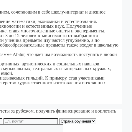
нием, сочетающим в себе школу-интернат и дневное
чение математики, экономики и естествознания.
технологии и естественных наук. Полученные
ике, ставя многочисленные опыты и эксперименты.
т 3 до 15 человек в зависимости от выбранного
ти ученика предметы изучаются углублённо, а по
 общеобразовательные предметы также входят в школьную
амме Abitur, что даёт им возможность поступать в любой
портивных, артистических и социальных навыков.
в музыкальных, театральных и танцевальных кружках,
 ездой.
 называемых гильдий. К примеру, став участниками
астерство художественного изготовления стеклянных
еты за рубежом, получить финансирование и воплотить