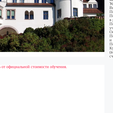
У
В
П
П
в
П
у
О
П
и
П
К
(
сч
 от официальной стоимости обучения.