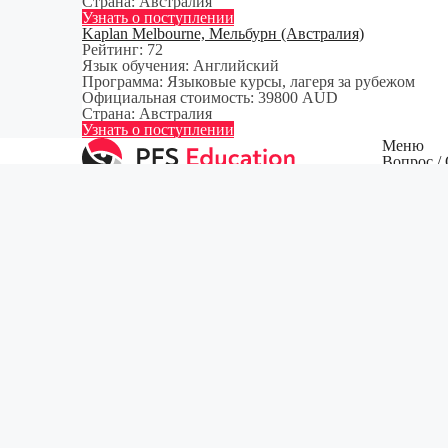
Страна:
Австралия
Узнать о поступлении
Kaplan Melbourne, Мельбурн (Австралия)
Рейтинг:
72
Язык обучения:
Английский
Программа:
Языковые курсы, лагеря за рубежом
Официальная стоимость:
39800 AUD
Страна:
Австралия
Узнать о поступлении
Меню
Вопрос /
О компа
Школы и университеты зарубежом.
Контакт
Получение скидок 30-90% от
Блог
официальной стоимости учебных
заведений.
О компании
2026 ©
Pro Futuro Sports, Ltd
Разработано в URSA
Оставить заявку
Мы поможем поступить в лучшие школы и университеты за руб