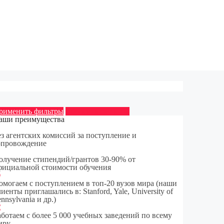
рименить фильтры
Сбросить фильтры
аши преимущества
ез агентских комиссий за поступление и
опровождение
олучение стипендий/грантов 30-90% от
фициальной стоимости обучения
омогаем с поступлением в топ-20 вузов мира (наши
иенты приглашались в: Stanford, Yale, University of
nnsylvania и др.)
аботаем с более 5 000 учебных заведений по всему
иру