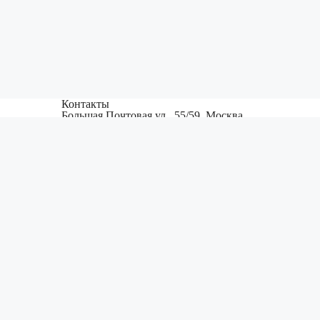
Контакты
Большая Почтовая ул., 55/59, Москва,
)
105082
бежом
Jovana Rajica 11, 11000 Belgrade, Serbia,
Europe
+7 (968) 763-83-37
office@pfsinfo.ru