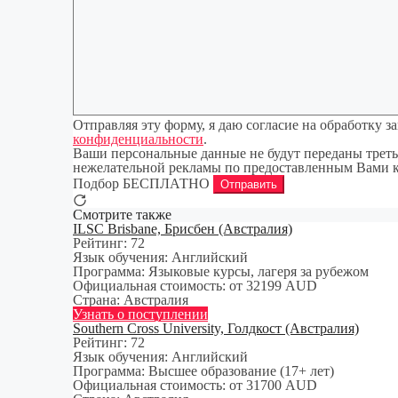
Отправляя эту форму, я даю согласие на обработку
конфиденциальности
.
Ваши персональные данные не будут переданы третьи
нежелательной рекламы по предоставленным Вами 
Подбор БЕСПЛАТНО
Отправить
Смотрите также
ILSC Brisbane, Брисбен (Австралия)
Рейтинг:
72
Язык обучения:
Английский
Программа:
Языковые курсы, лагеря за рубежом
Официальная стоимость:
от 32199 AUD
Страна:
Австралия
Узнать о поступлении
Southern Cross University, Голдкост (Австралия)
Рейтинг:
72
Язык обучения:
Английский
Программа:
Высшее образование (17+ лет)
Официальная стоимость:
от 31700 AUD