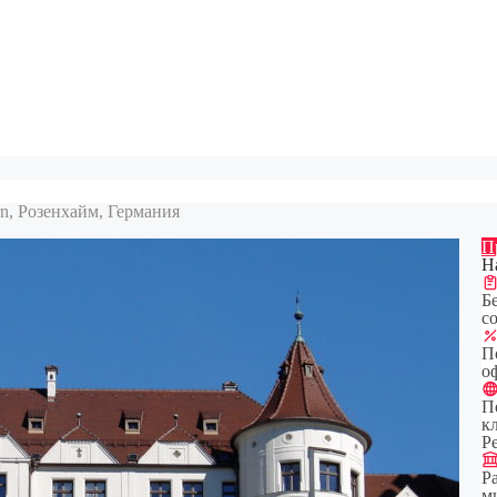
rn, Розенхайм, Германия
П
Н
Б
с
П
о
П
кл
Pe
Р
м