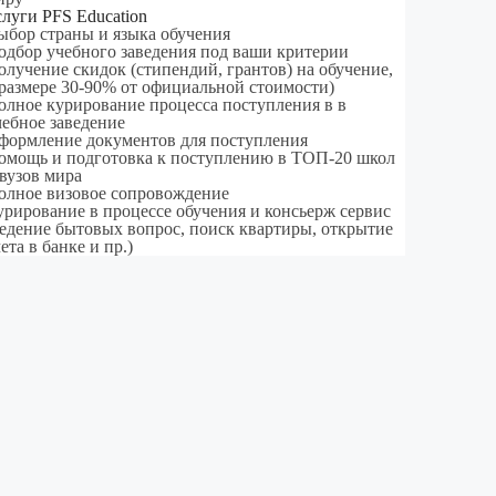
слуги PFS Education
ыбор страны и языка обучения
одбор учебного заведения под ваши критерии
олучение скидок (стипендий, грантов) на обучение,
 размере 30-90% от официальной стоимости)
олное курирование процесса поступления в в
чебное заведение
формление документов для поступления
омощь и подготовка к поступлению в ТОП-20 школ
 вузов мира
олное визовое сопровождение
урирование в процессе обучения и консьерж сервис
ведение бытовых вопрос, поиск квартиры, открытие
ета в банке и пр.)