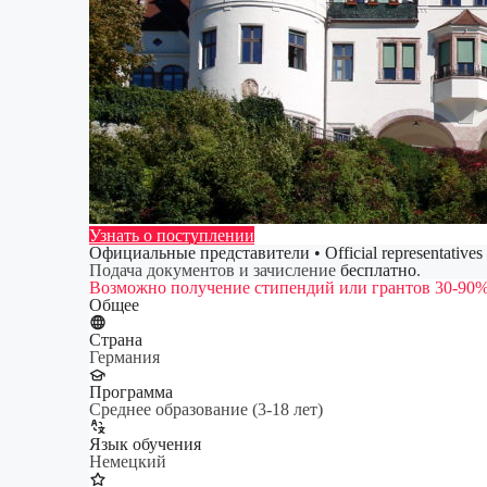
Узнать о поступлении
Официальные представители • Official representatives
Подача документов и зачисление
бесплатно
.
Возможно получение стипендий или грантов 30-90%
Общее
Страна
Германия
Программа
Среднее образование (3-18 лет)
Язык обучения
Немецкий