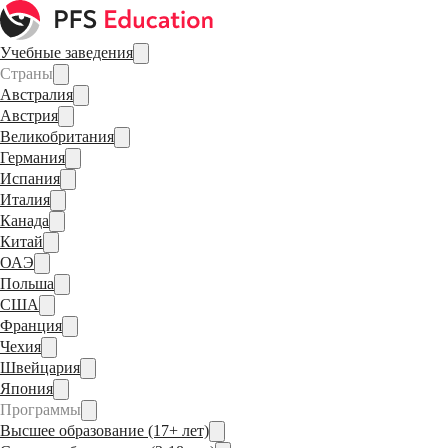
Учебные заведения
Страны
Австралия
Австрия
Великобритания
Германия
Испания
Италия
Канада
Китай
ОАЭ
Польша
США
Франция
Чехия
Швейцария
Япония
Программы
Высшее образование (17+ лет)