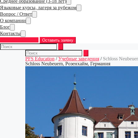
Среднее образование (3-18 лет)
Языковые курсы, лагеря за рубежом
Вопрос / Ответ
О компании
Блог
Контакты
+7 (968) 763-83-37
Оставить заявку
PFS Education
/
Учебные заведения
/
Schloss Neubeue
Schloss Neubeuern, Розенхайм, Германия