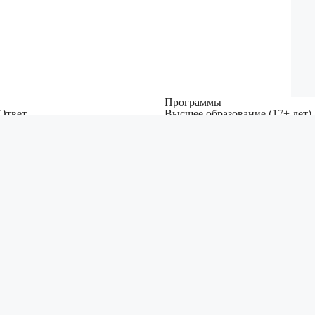
Программы
 Ответ
Высшее образование (17+ лет)
нии
Среднее образование (3-18 лет
ы
Языковые курсы, лагеря за ру
ежом, получить финансирование и воплотить ваши мечты.