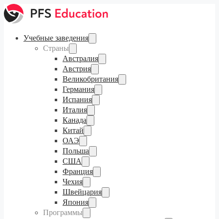
Учебные заведения
Страны
Австралия
Австрия
Великобритания
Германия
Испания
Италия
Канада
Китай
ОАЭ
Польша
США
Франция
Чехия
Швейцария
Япония
Программы