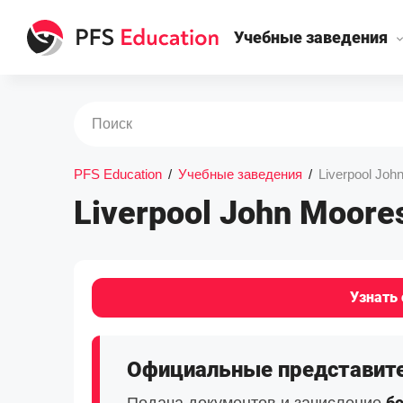
Учебные заведения
PFS Education
/
Учебные заведения
/
Liverpool Joh
Liverpool John Moore
Узнать 
Официальные представители 
б