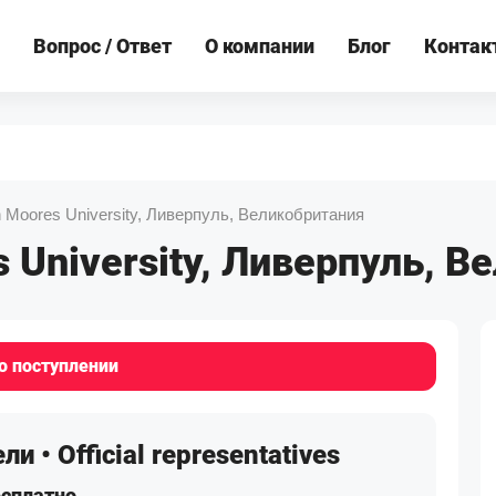
Вопрос / Ответ
О компании
Блог
Контак
n Moores University, Ливерпуль, Великобритания
s University, Ливерпуль, 
о поступлении
• Official representatives
есплатно