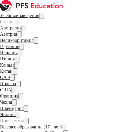
Учебные заведения
Страны
Австралия
Австрия
Великобритания
Германия
Испания
Италия
Канада
Китай
ОАЭ
Польша
США
Франция
Чехия
Швейцария
Япония
Программы
Высшее образование (17+ лет)