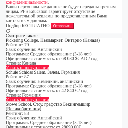
конфиденциальности
.
Ваши персональные данные не будут переданы третьим
лицам. PFS Education гарантирует отсутствие
нежелательной рекламы по предоставленным Вами
контактным данным.
Подбор БЕСПЛАТНО
Отправить
Смотрите также
Pickering College, Ньюмаркет, Онтарио (Канада)
Рейтинг:
79
Язык обучения:
Английский
Программа:
Среднее образование (3-18 лет)
Официальная стоимость:
от 68 030 $CAD / год
Страна:
Канада
Узнать о поступлении
Schule Schloss Salem, Залем, Германия
Рейтинг:
87
Язык обучения:
Немецкий, английский
Программа:
Среднее образование (3-18 лет)
Официальная стоимость:
от 42 840 € / год
Страна:
Германия
Узнать о поступлении
Stowe School, Стоу, графство Бэкингемшир
(Великобритания)
Рейтинг:
83
Язык обучения:
Английский
Программа:
Среднее образование (3-18 лет)
Официальная стоимость:
от 28090.00£