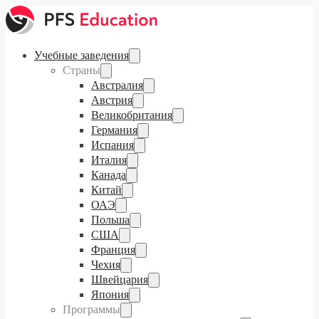
Учебные заведения
Страны
Австралия
Австрия
Великобритания
Германия
Испания
Италия
Канада
Китай
ОАЭ
Польша
США
Франция
Чехия
Швейцария
Япония
Программы