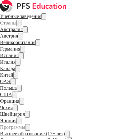
Учебные заведения
Страны
Австралия
Австрия
Великобритания
Германия
Испания
Италия
Канада
Китай
ОАЭ
Польша
США
Франция
Чехия
Швейцария
Япония
Программы
Высшее образование (17+ лет)