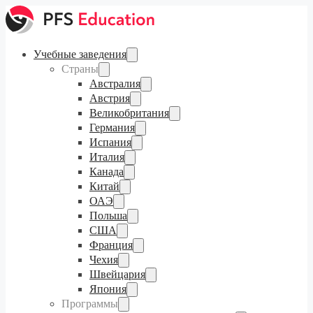
Учебные заведения
Страны
Австралия
Австрия
Великобритания
Германия
Испания
Италия
Канада
Китай
ОАЭ
Польша
США
Франция
Чехия
Швейцария
Япония
Программы